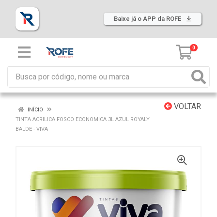
Baixe já o APP da ROFE
0
VOLTAR
INÍCIO
TINTA ACRILICA FOSCO ECONOMICA 3L AZUL ROYALY
BALDE - VIVA