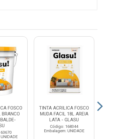
ICA FOSCO
TINTA ACRILICA FOSCO
TINTA ACRILIC
L BRANCO
MUDA FACIL 18L AREIA
MUDA FACIL
 BALDE-
LATA - GLASU
BRANCO GELO 
SU
GLAS...
Código: 168344
Embalagem: UNIDADE
163670
Código: 16
 UNIDADE
Embalagem: U