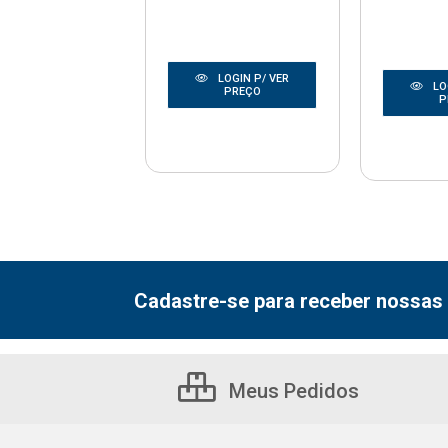
LOGIN P/ VER
LOGIN P/ VER
LO
PREÇO
PREÇO
P
Cadastre-se para receber nossas 
Meus Pedidos