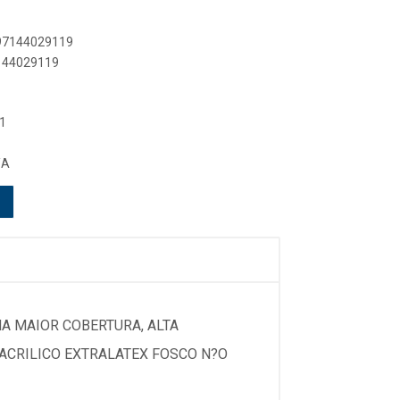
897144029119
7144029119
1
/A
A MAIOR COBERTURA, ALTA
 ACRILICO EXTRALATEX FOSCO N?O