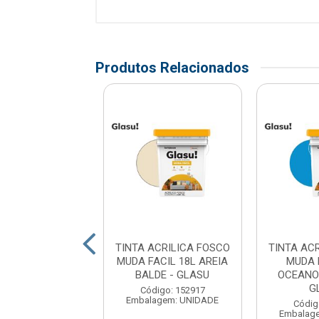
Produtos Relacionados
ACRILICA FOSCO
TINTA ACRILICA FOSCO
TINTA AC
A FACIL 18L
MUDA FACIL 18L AREIA
MUDA 
DAO EGIPCIO
BALDE - GLASU
OCEANO 
ATA - G...
G
Código: 152917
Embalagem: UNIDADE
digo: 175342
Códig
agem: UNIDADE
Embalag