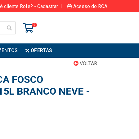
|
é cliente Rofe? - Cadastrar
Acesso do RCA
0
MENTOS
OFERTAS
VOLTAR
CA FOSCO
15L BRANCO NEVE -
6