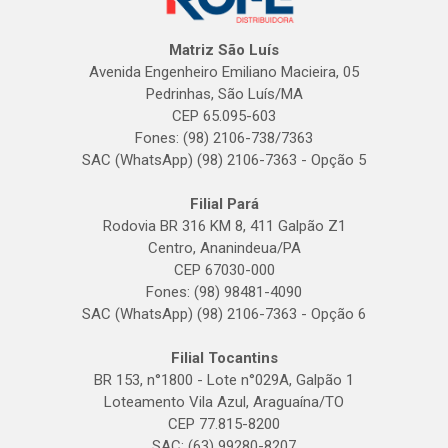
Matriz São Luís
Avenida Engenheiro Emiliano Macieira, 05
Pedrinhas, São Luís/MA
CEP 65.095-603
Fones: (98) 2106-738/7363
SAC (WhatsApp) (98) 2106-7363 - Opção 5
Filial Pará
Rodovia BR 316 KM 8, 411 Galpão Z1
Centro, Ananindeua/PA
CEP 67030-000
Fones: (98) 98481-4090
SAC (WhatsApp) (98) 2106-7363 - Opção 6
Filial Tocantins
BR 153, n°1800 - Lote n°029A, Galpão 1
Loteamento Vila Azul, Araguaína/TO
CEP 77.815-8200
SAC: (63) 99280-8207