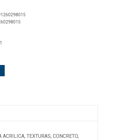
891260298015
1260298015
1
 ACRILICA, TEXTURAS, CONCRETO,