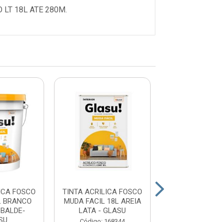
LT 18L ATE 280M.
ICA FOSCO
TINTA ACRILICA FOSCO
TINTA ACRILIC
L BRANCO
MUDA FACIL 18L AREIA
MUDA FACIL
 BALDE-
LATA - GLASU
BRANCO GELO 
SU
GLAS...
Código: 168344