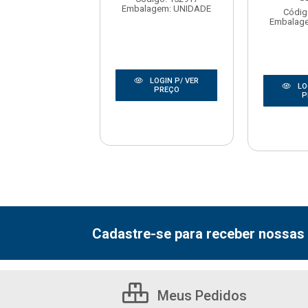
Embalagem: UNIDADE
digo: 175342
Códig
agem: UNIDADE
Embalag
LOGIN P/ VER
LOGIN P/ VER
LO
PREÇO
PREÇO
P
Cadastre-se para receber nossas 
Meus Pedidos