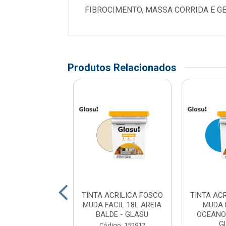
FIBROCIMENTO, MASSA CORRIDA E GE
Produtos Relacionados
ACRILICA FOSCO
TINTA ACRILICA FOSCO
TINTA AC
A FACIL 18L
MUDA FACIL 18L AREIA
MUDA 
DAO EGIPCIO
BALDE - GLASU
OCEANO 
ATA - G...
G
Código: 152917