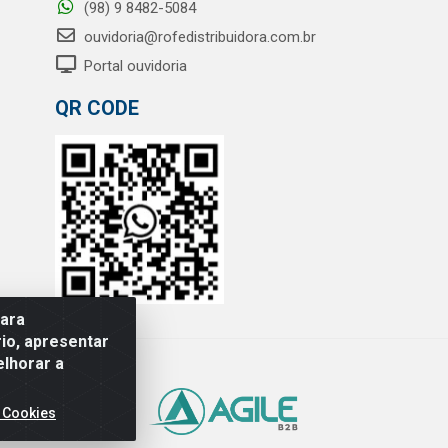
(98) 9 8482-5084
ouvidoria@rofedistribuidora.com.br
Portal ouvidoria
QR CODE
para
io, apresentar
elhorar a
 Cookies