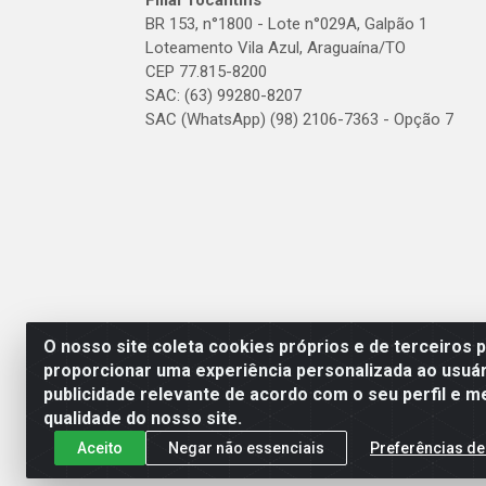
Filial Tocantins
BR 153, n°1800 - Lote n°029A, Galpão 1
Loteamento Vila Azul, Araguaína/TO
CEP 77.815-8200
SAC: (63) 99280-8207
SAC (WhatsApp) (98) 2106-7363 - Opção 7
O nosso site coleta cookies próprios e de terceiros 
proporcionar uma experiência personalizada ao usuár
publicidade relevante de acordo com o seu perfil e m
qualidade do nosso site.
Aceito
Negar não essenciais
Preferências de