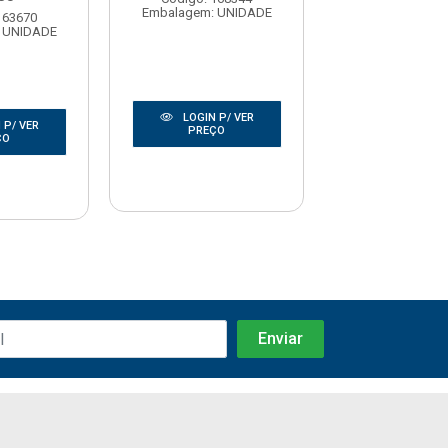
Embalagem: UNIDADE
163670
Código: 16
 UNIDADE
Embalagem: U
LOGIN P/ VER
 P/ VER
LOGIN P/
PREÇO
ÇO
PREÇO