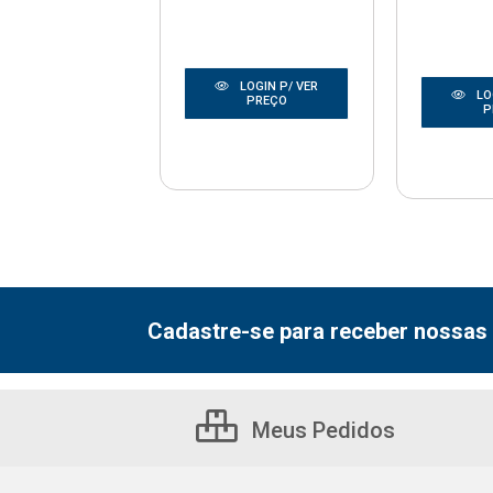
LOGIN P/ VER
LOGIN P/ VER
LO
PREÇO
PREÇO
P
Cadastre-se para receber nossas 
Meus Pedidos