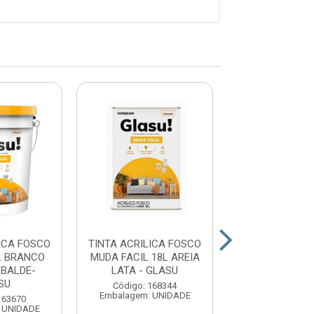
ICA FOSCO
TINTA ACRILICA FOSCO
TINTA ACRILIC
L BRANCO
MUDA FACIL 18L AREIA
MUDA FACIL
 BALDE-
LATA - GLASU
BRANCO GELO 
SU
GLAS...
Código: 168344
Embalagem: UNIDADE
163670
Código: 16
 UNIDADE
Embalagem: U