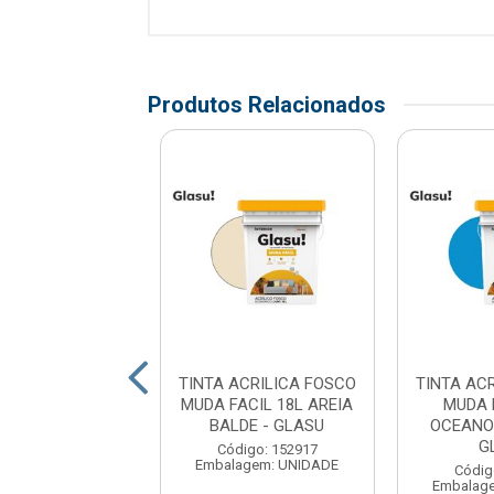
Produtos Relacionados
ACRILICA FOSCO
TINTA ACRILICA FOSCO
TINTA AC
A FACIL 18L
MUDA FACIL 18L AREIA
MUDA 
 LATA - GLASU
BALDE - GLASU
OCEANO 
G
ódigo: 221
Código: 152917
agem: UNIDADE
Embalagem: UNIDADE
Códig
Embalag