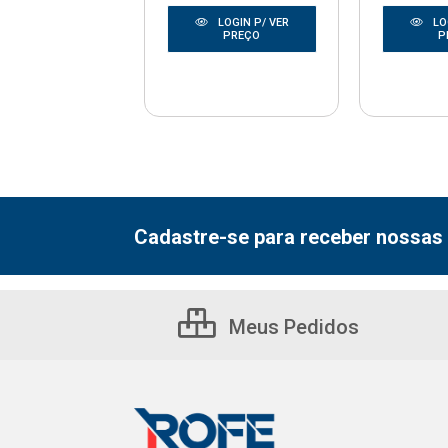
LOGIN P/ VER
LOGIN P/ VER
LO
PREÇO
PREÇO
P
Cadastre-se para receber nossas 
Meus Pedidos