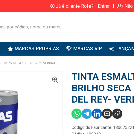
|
Já é cliente Rofe? - Entrar
Não 
S
MARCAS PRÓPRIAS
MARCAS VIP
LANÇA
PIDO 750ML AZUL DEL REY- VERBRAS
TINTA ESMAL
BRILHO SECA
DEL REY- VE
Código do Fabricante: 18007522