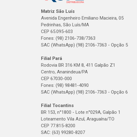
Matriz São Luís
Avenida Engenheiro Emiliano Macieira, 05
Pedrinhas, São Luís/MA
CEP 65.095-603
Fones: (98) 2106-738/7363
SAC (WhatsApp) (98) 2106-7363 - Opção 5
Filial Pará
Rodovia BR 316 KM 8, 411 Galpão Z1
Centro, Ananindeua/PA
CEP 67030-000
Fones: (98) 98481-4090
SAC (WhatsApp) (98) 2106-7363 - Opção 6
Filial Tocantins
BR 153, n°1800 - Lote n°029A, Galpão 1
Loteamento Vila Azul, Araguaína/TO
CEP 77.815-8200
SAC: (63) 99280-8207