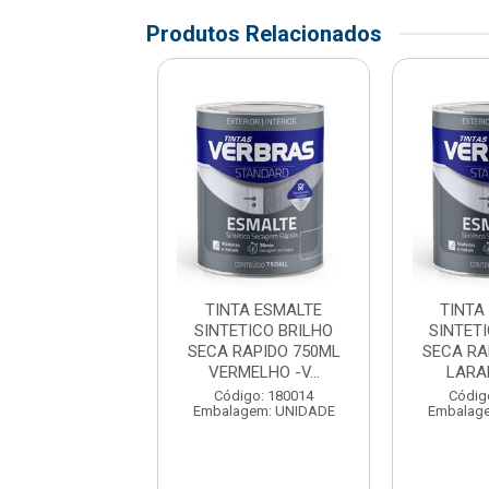
Produtos Relacionados
TA ESMALTE
TINTA ESMALTE
TINTA
ETICO BRILHO
SINTETICO BRILHO
SINTET
RAPIDO 750ML
SECA RAPIDO 750ML
SECA RA
DE FOLHA...
VERMELHO -V...
LARAN
digo: 180019
Código: 180014
Códig
agem: UNIDADE
Embalagem: UNIDADE
Embalag