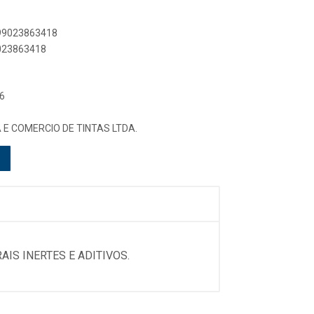
899023863418
9023863418
6
E COMERCIO DE TINTAS LTDA.
IS INERTES E ADITIVOS.