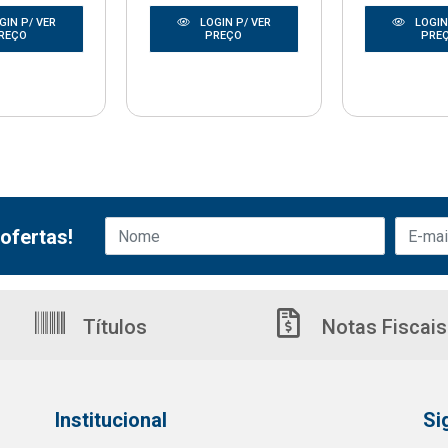
GIN P/ VER
LOGIN P/ VER
LOGIN
REÇO
PREÇO
PRE
ofertas!
Títulos
Notas Fiscais
Institucional
Si