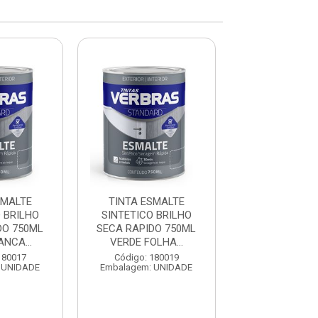
SMALTE
TINTA ESMALTE
TINTA ESM
 BRILHO
SINTETICO BRILHO
SINTETICO B
DO 750ML
SECA RAPIDO 750ML
SECA RAPIDO
NCA...
VERDE FOLHA...
VERMELHO -
180017
Código: 180019
Código: 180
 UNIDADE
Embalagem: UNIDADE
Embalagem: U