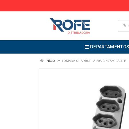
DEPARTAMENTO
INÍCIO
TOMADA QUADRUPLA 20A CINZA/GRAFITE -