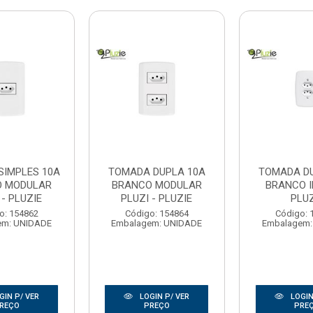
SIMPLES 10A
TOMADA DUPLA 10A
TOMADA D
O MODULAR
BRANCO MODULAR
BRANCO I
 - PLUZIE
PLUZI - PLUZIE
PLUZ
o: 154862
Código: 154864
Código: 
em: UNIDADE
Embalagem: UNIDADE
Embalagem:
GIN P/ VER
LOGIN P/ VER
LOGIN
REÇO
PREÇO
PRE