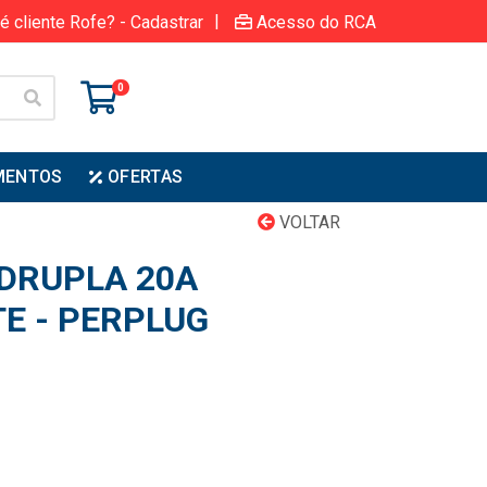
|
é cliente Rofe? - Cadastrar
Acesso do RCA
0
MENTOS
OFERTAS
VOLTAR
DRUPLA 20A
TE - PERPLUG