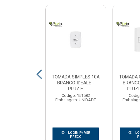
A SIMPLES 20A
TOMADA SIMPLES 10A
TOMADA 
CO MODULAR
BRANCO IDEALE -
BRANC
ZI - PLUZIE
PLUZIE
PLUZI
digo: 154863
Código: 151582
Códig
agem: UNIDADE
Embalagem: UNIDADE
Embalag
LOGIN P/ VER
LOGIN P/ VER
LO
PREÇO
PREÇO
P