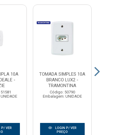
UPLA 10A
TOMADA SIMPLES 10A
TOMADA DUP
DEALE -
BRANCO LUX2 -
BCO LUX
IE
TRAMONTINA
TRAMONT
151581
Código: 50790
Código: 17
 UNIDADE
Embalagem: UNIDADE
Embalagem: U
 P/ VER
LOGIN P/ VER
LOGIN P/
ÇO
PREÇO
PREÇO