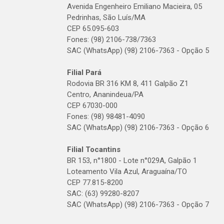
Avenida Engenheiro Emiliano Macieira, 05
Pedrinhas, São Luís/MA
CEP 65.095-603
Fones: (98) 2106-738/7363
SAC (WhatsApp) (98) 2106-7363 - Opção 5
Filial Pará
Rodovia BR 316 KM 8, 411 Galpão Z1
Centro, Ananindeua/PA
CEP 67030-000
Fones: (98) 98481-4090
SAC (WhatsApp) (98) 2106-7363 - Opção 6
Filial Tocantins
BR 153, n°1800 - Lote n°029A, Galpão 1
Loteamento Vila Azul, Araguaína/TO
CEP 77.815-8200
SAC: (63) 99280-8207
SAC (WhatsApp) (98) 2106-7363 - Opção 7