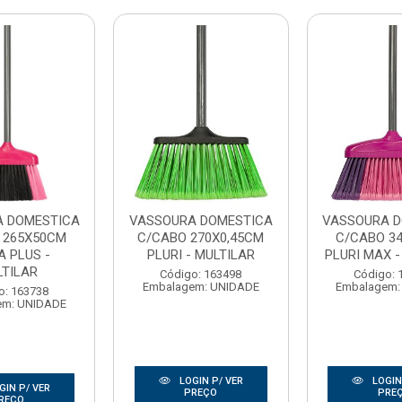
 DOMESTICA
VASSOURA DOMESTICA
VASSOURA D
 265X50CM
C/CABO 270X0,45CM
C/CABO 3
A PLUS -
PLURI - MULTILAR
PLURI MAX -
LTILAR
Código: 163498
Código: 
Embalagem: UNIDADE
Embalagem:
o: 163738
em: UNIDADE
LOGIN P/ VER
LOGIN
GIN P/ VER
PREÇO
PRE
REÇO