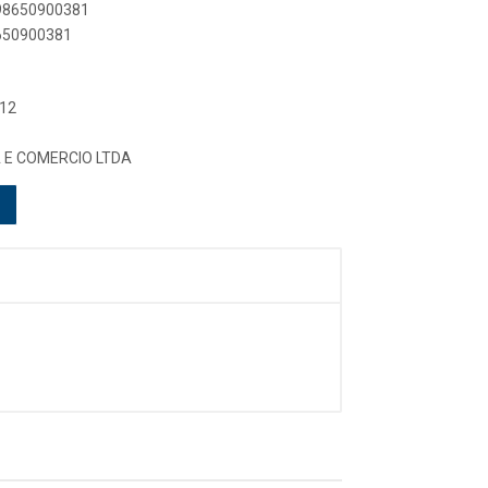
898650900381
8650900381
 12
A E COMERCIO LTDA