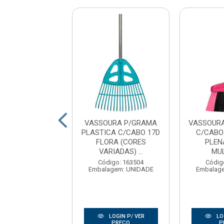
URA MULTIUSO
VASSOURA P/GRAMA
VASSOURA
TICA C/CABO
PLASTICA C/CABO 17D
C/CABO
X40MM - VOX
FLORA (CORES
PLEN
VARIADAS) ...
MU
digo: 152332
gem: CX C/12UN
Código: 163504
Códig
Embalagem: UNIDADE
Embalag
LOGIN P/ VER
LOGIN P/ VER
LO
PREÇO
PREÇO
P