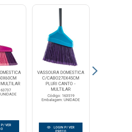
OMESTICA
VASSOURA DOMESTICA
VASSOURA DO
40X60CM
C/CABO270X45CM
C/CABO 275
 MULTILAR
PLURI CANTO -
XTERNA - MU
MULTILAR
163737
Código: 163
 UNIDADE
Embalagem: U
Código: 163519
Embalagem: UNIDADE
 P/ VER
LOGIN P/
LOGIN P/ VER
ÇO
PREÇO
PREÇO