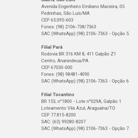
Avenida Engenheiro Emiliano Macieira, 05
Pedrinhas, São Luís/MA
CEP 65.095-603
Fones: (98) 2106-738/7363
SAC (WhatsApp) (98) 2106-7363 - Opção 5
Filial Pará
Rodovia BR 316 KM 8, 411 Galpão Z1
Centro, Ananindeua/PA
CEP 67030-000
Fones: (98) 98481-4090
SAC (WhatsApp) (98) 2106-7363 - Opção 6
Filial Tocantins
BR 153, n°1800 - Lote n°029A, Galpão 1
Loteamento Vila Azul, Araguaína/TO
CEP 77.815-8200
SAC: (63) 99280-8207
SAC (WhatsApp) (98) 2106-7363 - Opção 7