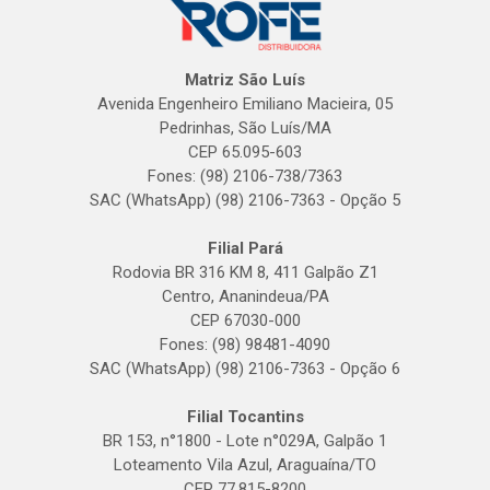
Matriz São Luís
Avenida Engenheiro Emiliano Macieira, 05
Pedrinhas, São Luís/MA
CEP 65.095-603
Fones: (98) 2106-738/7363
SAC (WhatsApp) (98) 2106-7363 - Opção 5
Filial Pará
Rodovia BR 316 KM 8, 411 Galpão Z1
Centro, Ananindeua/PA
CEP 67030-000
Fones: (98) 98481-4090
SAC (WhatsApp) (98) 2106-7363 - Opção 6
Filial Tocantins
BR 153, n°1800 - Lote n°029A, Galpão 1
Loteamento Vila Azul, Araguaína/TO
CEP 77.815-8200