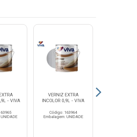
EXTRA
VERNIZ EXTRA
VERNIZ EXTR
9L - VIVA
INCOLOR 0,9L - VIVA
CEDRO - V
163965
Código: 163964
Código: 16
 UNIDADE
Embalagem: UNIDADE
Embalagem: U