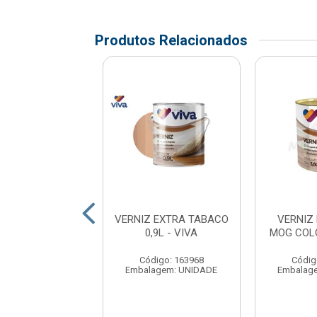
Produtos Relacionados
 EXTRA RAPIDO
VERNIZ EXTRA TABACO
VERNIZ 
 JACARANDA -
0,9L - VIVA
MOG COLO
VERBRAS
Código: 163968
Códig
digo: 181384
Embalagem: UNIDADE
Embalag
agem: UNIDADE