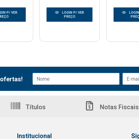
GIN P/ VER
LOGIN P/ VER
LOGIN
REÇO
PREÇO
PRE
ofertas!
Títulos
Notas Fiscais
Institucional
Si