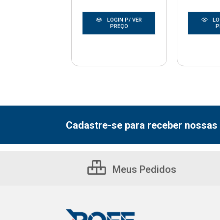
LOGIN P/ VER
LOGIN P/ VER
LO
PREÇO
PREÇO
P
Cadastre-se para receber nossas 
Meus Pedidos