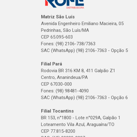
Matriz São Luís
Avenida Engenheiro Emiliano Macieira, 05
Pedrinhas, São Luís/MA
CEP 65.095-603
Fones: (98) 2106-738/7363
SAC (WhatsApp) (98) 2106-7363 - Opção 5
Filial Pará
Rodovia BR 316 KM 8, 411 Galpão Z1
Centro, Ananindeua/PA
CEP 67030-000
Fones: (98) 98481-4090
SAC (WhatsApp) (98) 2106-7363 - Opção 6
Filial Tocantins
BR 153, n°1800 - Lote n°029A, Galpão 1
Loteamento Vila Azul, Araguaína/TO
CEP 77.815-8200