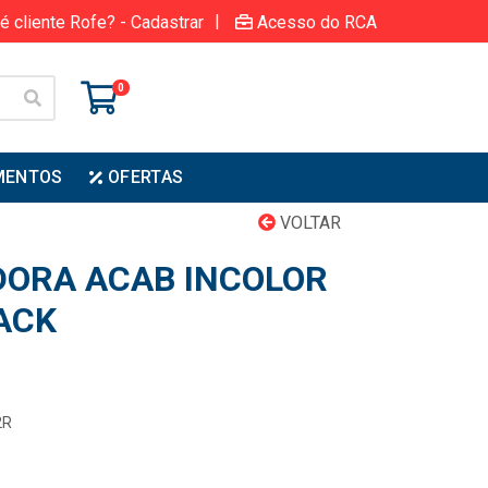
|
é cliente Rofe? - Cadastrar
Acesso do RCA
0
MENTOS
OFERTAS
VOLTAR
DORA ACAB INCOLOR
LACK
2R