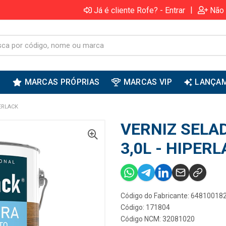
|
Já é cliente Rofe? - Entrar
Não 
S
MARCAS PRÓPRIAS
MARCAS VIP
LANÇA
ERLACK
VERNIZ SELA
3,0L - HIPER
Código do Fabricante: 64810018
Código: 171804
Código NCM: 32081020