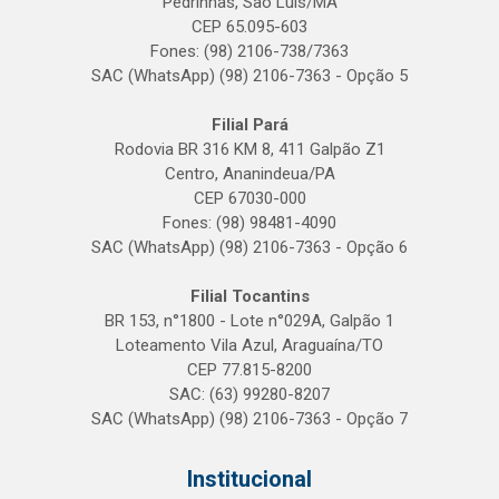
Pedrinhas, São Luís/MA
CEP 65.095-603
Fones: (98) 2106-738/7363
SAC (WhatsApp) (98) 2106-7363 - Opção 5
Filial Pará
Rodovia BR 316 KM 8, 411 Galpão Z1
Centro, Ananindeua/PA
CEP 67030-000
Fones: (98) 98481-4090
SAC (WhatsApp) (98) 2106-7363 - Opção 6
Filial Tocantins
BR 153, n°1800 - Lote n°029A, Galpão 1
Loteamento Vila Azul, Araguaína/TO
CEP 77.815-8200
SAC: (63) 99280-8207
SAC (WhatsApp) (98) 2106-7363 - Opção 7
Institucional