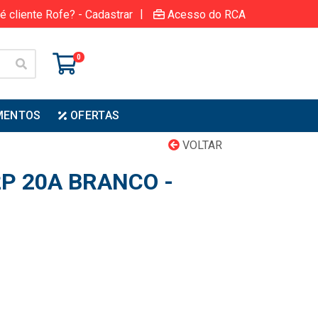
|
é cliente Rofe? - Cadastrar
Acesso do RCA
0
MENTOS
OFERTAS
VOLTAR
2P 20A BRANCO -