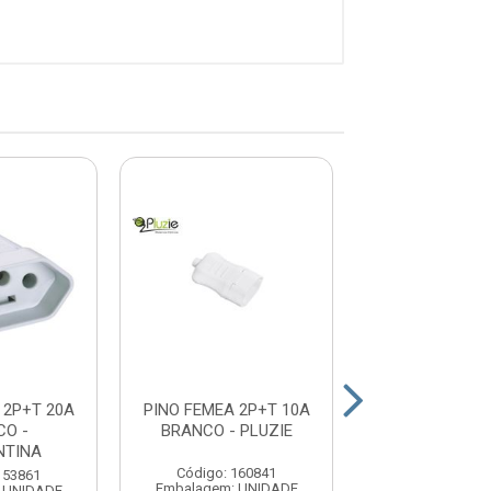
 2P+T 20A
PINO FEMEA 2P+T 10A
PINO FEMEA 2
CO -
BRANCO - PLUZIE
PRETO - PL
NTINA
Código: 160841
Código: 16
153861
Embalagem: UNIDADE
Embalagem: U
 UNIDADE