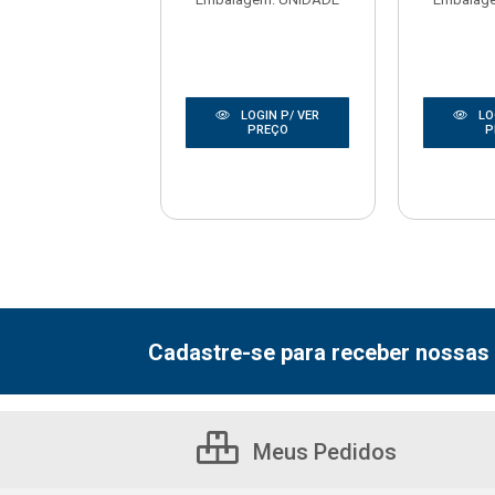
LOGIN P/ VER
LOGIN P/ VER
LO
PREÇO
PREÇO
P
Cadastre-se para receber nossas 
Meus Pedidos