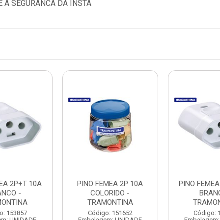
E A SEGURANCA DA INSTA
EA 2P+T 10A
PINO FEMEA 2P 10A
PINO FEMEA
ANCO -
COLORIDO -
BRAN
ONTINA
TRAMONTINA
TRAMO
o: 153857
Código: 151652
Código: 
em: UNIDADE
Embalagem: UNIDADE
Embalagem: