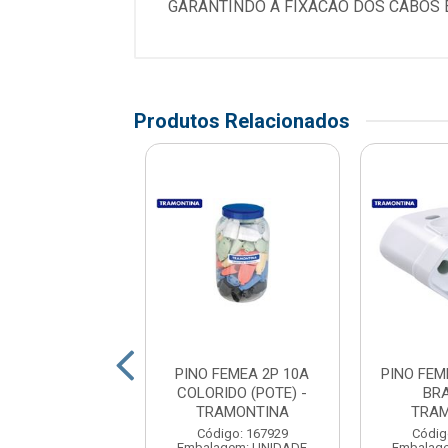
GARANTINDO A FIXACAO DOS CABOS 
Produtos Relacionados
FEMEA 2P 10A
PINO FEMEA 2P 10A
PINO FEM
TO - PLUZIE
COLORIDO (POTE) -
BR
TRAMONTINA
TRAM
digo: 160836
Código: 167929
Códig
agem: UNIDADE
Embalagem: UNIDADE
Embalag