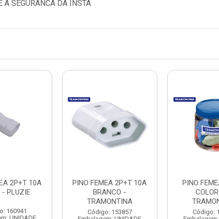
E A SEGURANCA DA INSTA
EA 2P+T 10A
PINO FEMEA 2P+T 10A
PINO FEME
 - PLUZIE
BRANCO -
COLORI
TRAMONTINA
TRAMO
o: 160941
Código: 153857
Código: 
em: UNIDADE
Embalagem: UNIDADE
Embalagem: