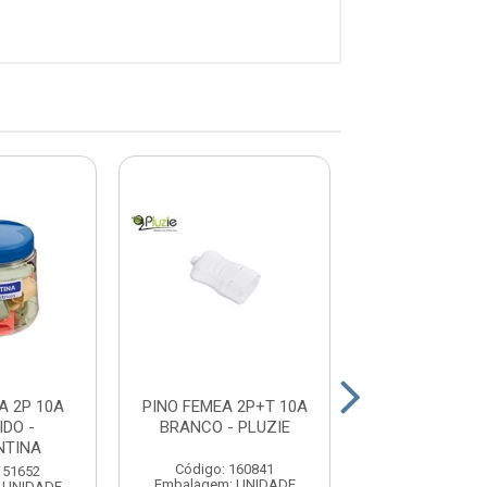
A 2P 10A
PINO FEMEA 2P+T 10A
PINO FEMEA 2
DO -
BRANCO - PLUZIE
BRANCO 
NTINA
TRAMONT
Código: 160841
151652
Código: 15
Embalagem: UNIDADE
 UNIDADE
Embalagem: U