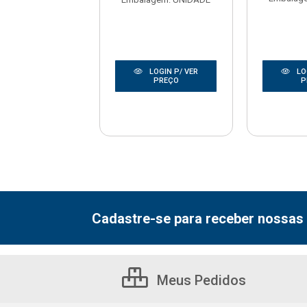
LOGIN P/ VER
LOGIN P/ VER
LO
PREÇO
PREÇO
P
Cadastre-se para receber nossas 
Meus Pedidos