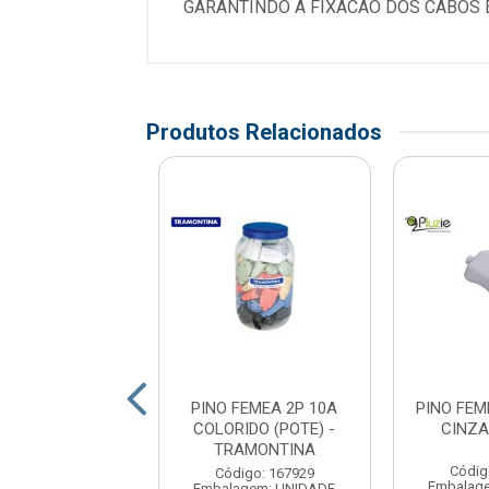
GARANTINDO A FIXACAO DOS CABOS 
Produtos Relacionados
FEMEA 2P 20A
PINO FEMEA 2P 10A
PINO FEM
CO - PLUZIE
COLORIDO (POTE) -
CINZA
TRAMONTINA
digo: 160838
Códig
Código: 167929
agem: UNIDADE
Embalag
Embalagem: UNIDADE