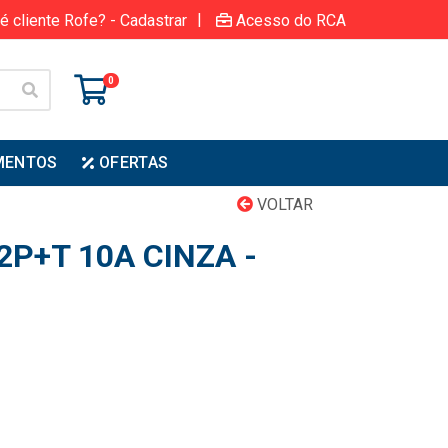
|
é cliente Rofe? - Cadastrar
Acesso do RCA
0
MENTOS
OFERTAS
VOLTAR
P+T 10A CINZA -