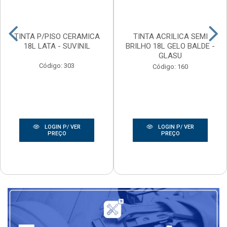
TINTA P/PISO CERAMICA
TINTA ACRILICA SEMI
18L LATA - SUVINIL
BRILHO 18L GELO BALDE -
GLASU
Código: 303
Código: 160
LOGIN P/ VER
LOGIN P/ VER
PREÇO
PREÇO